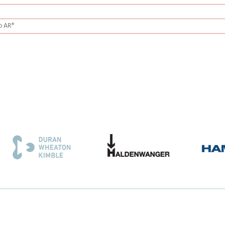
ro AR®