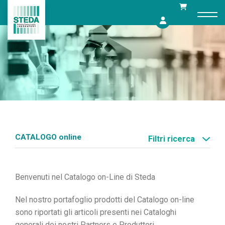
Skip
to
content
CATALOGO online
Filtri ricerca
Ben
v
enuti nel Catal
o
go on-
L
ine di St
e
da
Nel nostro portafoglio prodotti del Catalogo on-line
sono riportati gli articoli presenti nei Cataloghi
generali dei nostri Partners e Produttori.