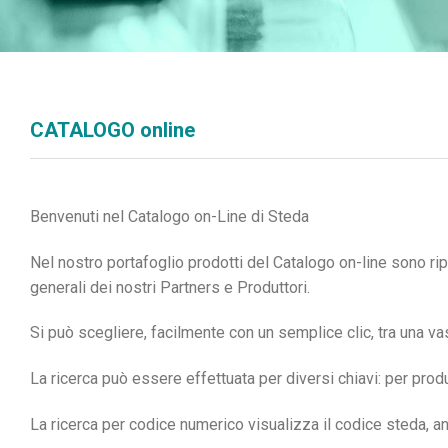
CATALOGO online
Ben
v
enuti nel Catal
o
go on-
L
ine di St
e
da
Nel nostro portafoglio prodotti del Catalogo on-line sono ripor
generali dei nostri Partners e Produttori.
Si può scegliere, facilmente con un semplice clic, tra una 
La ricerca può essere effettuata per diversi chiavi: per produt
La ricerca per codice numerico visualizza il codice steda, a