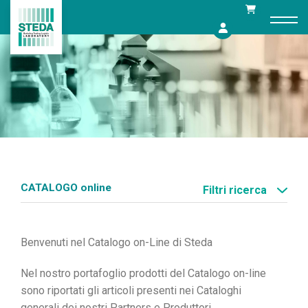
Skip
to
content
CATALOGO online
Filtri ricerca
Ben
v
enuti nel Catal
o
go on-
L
ine di St
e
da
Nel nostro portafoglio prodotti del Catalogo on-line
sono riportati gli articoli presenti nei Cataloghi
generali dei nostri Partners e Produttori.