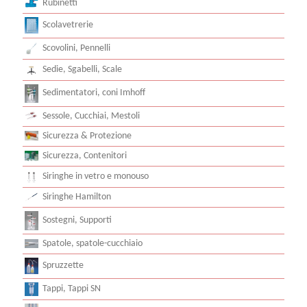
Rubinetti
Scolavetrerie
Scovolini, Pennelli
Sedie, Sgabelli, Scale
Sedimentatori, coni Imhoff
Sessole, Cucchiai, Mestoli
Sicurezza & Protezione
Sicurezza, Contenitori
Siringhe in vetro e monouso
Siringhe Hamilton
Sostegni, Supporti
Spatole, spatole-cucchiaio
Spruzzette
Tappi, Tappi SN