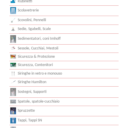
Rubinetti
Scolavetrerie
Scovolini, Pennelli
Sedie, Sgabelli, Scale
Sedimentatori, coni Imhoff
Sessole, Cucchiai, Mestoli
Sicurezza & Protezione
Sicurezza, Contenitori
Siringhe in vetro e monouso
Siringhe Hamilton
Sostegni, Supporti
Spatole, spatole-cucchiaio
Spruzzette
Tappi, Tappi SN