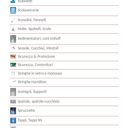
Rubinetti
Scolavetrerie
Scovolini, Pennelli
Sedie, Sgabelli, Scale
Sedimentatori, coni Imhoff
Sessole, Cucchiai, Mestoli
Sicurezza & Protezione
Sicurezza, Contenitori
Siringhe in vetro e monouso
Siringhe Hamilton
Sostegni, Supporti
Spatole, spatole-cucchiaio
Spruzzette
Tappi, Tappi SN