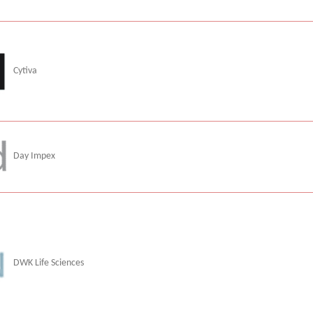
Cytiva
Day Impex
DWK Life Sciences